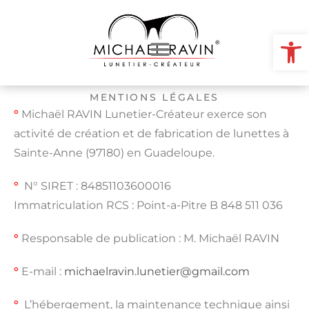
Ou
MENTIONS LÉGALES
°
Michaël RAVIN Lunetier-Créateur exerce son
activité de création et de fabrication de lunettes à
Sainte-Anne (97180) en Guadeloupe.
°
N° SIRET : 84851103600016
Immatriculation RCS : Point-a-Pitre B 848 511 036
°
Responsable de publication : M. Michaël RAVIN
°
E-mail :
michaelravin.lunetier@gmail.com
°
L’hébergement, la maintenance technique ainsi